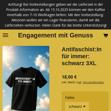
Achtung! Bei Vorbestellungen geben wir die Lieferzeit in der
Zum
Produkt-Information an. Ab 15.10.2025 können wir den Kaffee
Hauptinhalt
innerhalb von 7-10 Werktagen liefern. Mit den Vorbestellung-
springen
Aktionen wollen wir ein Lager finanzieren, damit wir die
Lieferzeiten verkürzen. Vielen Dank für die breite Unterstützung!
Engagement mit Genuss
Antifaschist:In
für immer:
schwarz 3XL
18,00 €
inkl. MwSt zzgl.
Versandkosten
Farbe